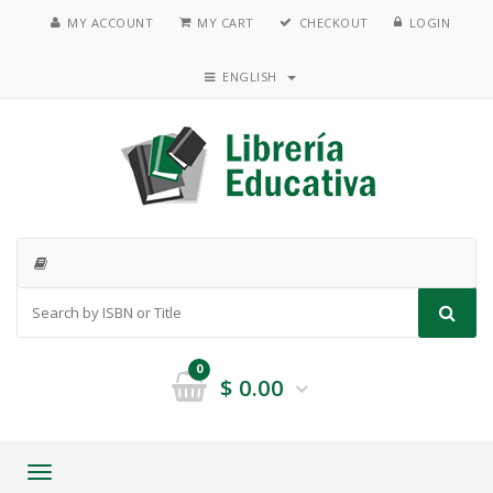
MY ACCOUNT
MY CART
CHECKOUT
LOGIN
ENGLISH
0
$
0.00
Toggle