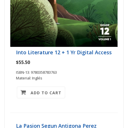
Into Literature 12 + 1 Yr Digital Access
$55.50
ISBN-13: 9780358783763
Material: Inglés
ADD TO CART
La Pasion Segun Antigona Perez