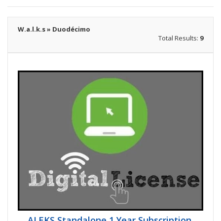
W.a.l.k.s » Duodécimo
Total Results:
9
ALEKS Standalone 1 Year Subscription