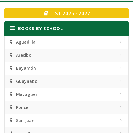
navigation
LIST 2026 - 2027
BOOKS BY SCHOOL
Aguadilla
Arecibo
Bayamón
Guaynabo
Mayagüez
Ponce
San Juan