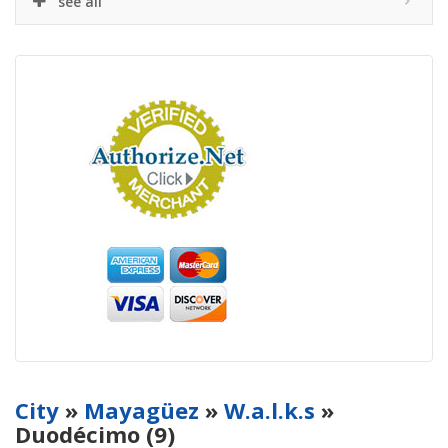
see all
City
»
Mayagüez
»
W.a.l.k.s
»
Duodécimo (9)