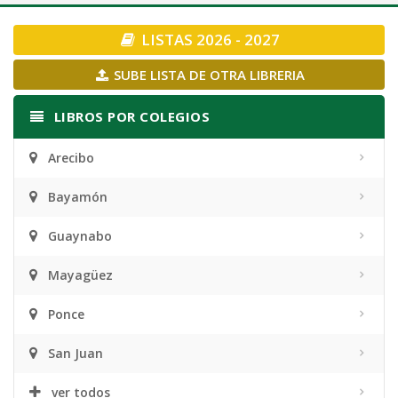
navigation
LISTAS 2026 - 2027
SUBE LISTA DE OTRA LIBRERIA
LIBROS POR COLEGIOS
Arecibo
Bayamón
Guaynabo
Mayagüez
Ponce
San Juan
ver todos