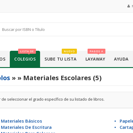
LISTA DE
NUEVO
PAGOS A
OS
COLEGIOS
SUBE TU LISTA
LAYAWAY
AYUDA
los
»
» Materiales Escolares (5)
 de seleccionar el grado específico de su listado de libros.
 Materiales Básicos
• Papele
Materiales De Escritura
• Carta