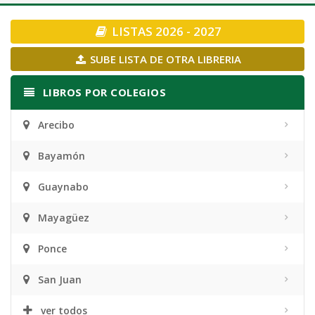
navigation
LISTAS 2026 - 2027
SUBE LISTA DE OTRA LIBRERIA
LIBROS POR COLEGIOS
Arecibo
Bayamón
Guaynabo
Mayagüez
Ponce
San Juan
ver todos