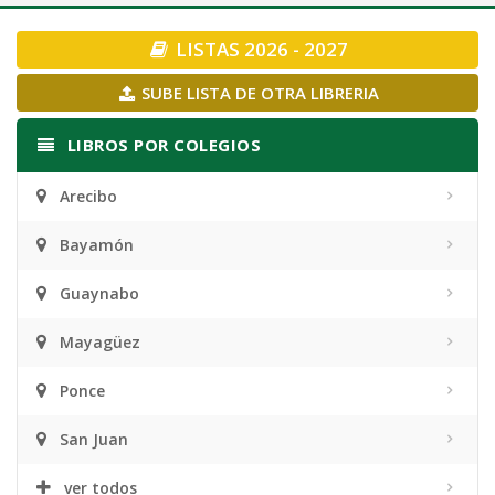
navigation
LISTAS 2026 - 2027
SUBE LISTA DE OTRA LIBRERIA
LIBROS POR COLEGIOS
Arecibo
Bayamón
Guaynabo
Mayagüez
Ponce
San Juan
ver todos