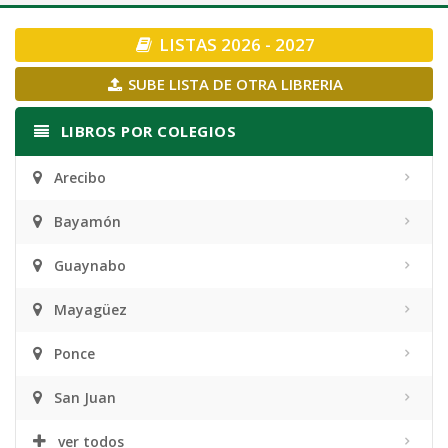
navigation
LISTAS 2026 - 2027
SUBE LISTA DE OTRA LIBRERIA
LIBROS POR COLEGIOS
Arecibo
Bayamón
Guaynabo
Mayagüez
Ponce
San Juan
ver todos