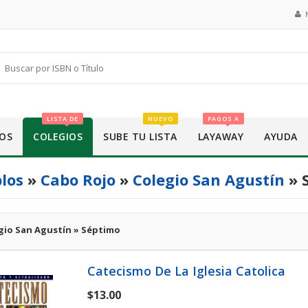
LISTA DE
NUEVO
PAGOS A
OS
COLEGIOS
SUBE TU LISTA
LAYAWAY
AYUDA
los
»
Cabo Rojo
»
Colegio San Agustín
» 
gio San Agustín » Séptimo
Catecismo De La Iglesia Catolica
$13.00