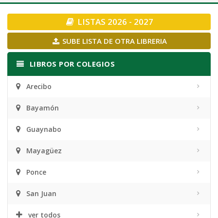
navigation
LISTAS 2026 - 2027
SUBE LISTA DE OTRA LIBRERIA
LIBROS POR COLEGIOS
Arecibo
Bayamón
Guaynabo
Mayagüez
Ponce
San Juan
ver todos