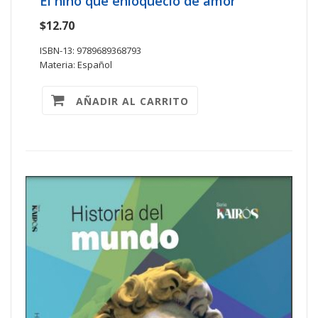
El niño que enloqueció de amor
$12.70
ISBN-13: 9789689368793
Materia: Español
AÑADIR AL CARRITO