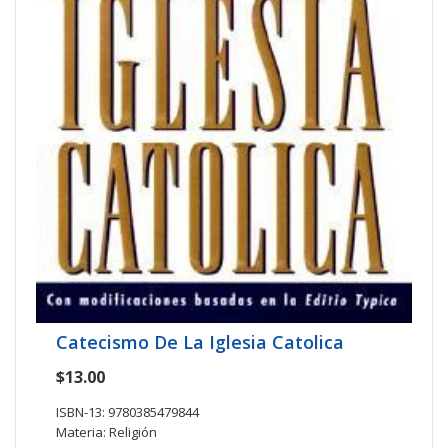
Catecismo De La Iglesia Catolica
$13.00
ISBN-13: 9780385479844
Materia: Religión