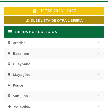
navigation
LISTAS 2026 - 2027
SUBE LISTA DE OTRA LIBRERIA
LIBROS POR COLEGIOS
Arecibo
Bayamón
Guaynabo
Mayagüez
Ponce
San Juan
ver todos