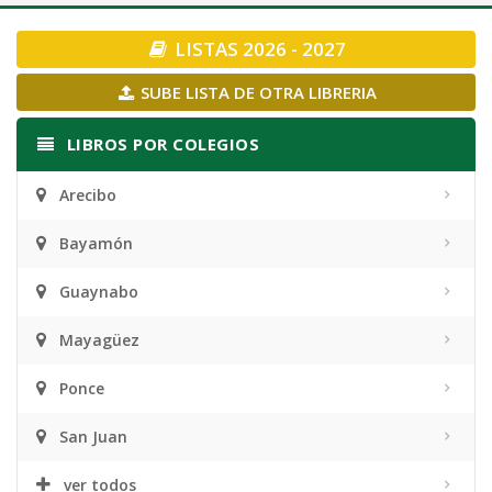
navigation
LISTAS 2026 - 2027
SUBE LISTA DE OTRA LIBRERIA
LIBROS POR COLEGIOS
Arecibo
Bayamón
Guaynabo
Mayagüez
Ponce
San Juan
ver todos