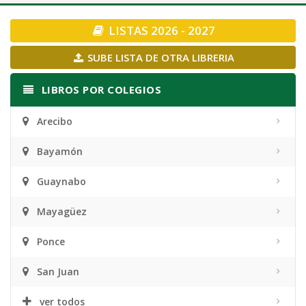
navigation
LISTAS 2026 - 2027
SUBE LISTA DE OTRA LIBRERIA
LIBROS POR COLEGIOS
Arecibo
Bayamón
Guaynabo
Mayagüez
Ponce
San Juan
ver todos