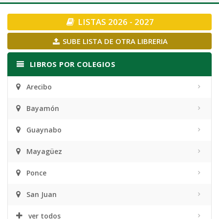
navigation
LISTAS 2026 - 2027
SUBE LISTA DE OTRA LIBRERIA
LIBROS POR COLEGIOS
Arecibo
Bayamón
Guaynabo
Mayagüez
Ponce
San Juan
ver todos