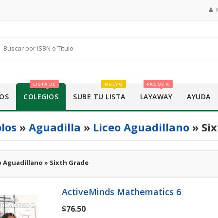
LISTA DE
NUEVO
PAGOS A
OS
COLEGIOS
SUBE TU LISTA
LAYAWAY
AYUDA
los
»
Aguadilla
»
Liceo Aguadillano
» Si
o Aguadillano » Sixth Grade
ActiveMinds Mathematics 6
$76.50