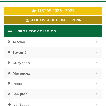
navigation
LISTAS 2026 - 2027
SUBE LISTA DE OTRA LIBRERIA
LIBROS POR COLEGIOS
Arecibo
Bayamón
Guaynabo
Mayagüez
Ponce
San Juan
ver todos