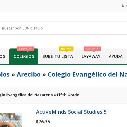
LISTA DE
NUEVO
PAGOS A
OS
COLEGIOS
SUBE TU LISTA
LAYAWAY
AYUDA
los
»
Arecibo
»
Colegio Evangélico del 
gio Evangélico del Nazareno » Fifth Grade
ActiveMinds Social Studies 5
$76.75