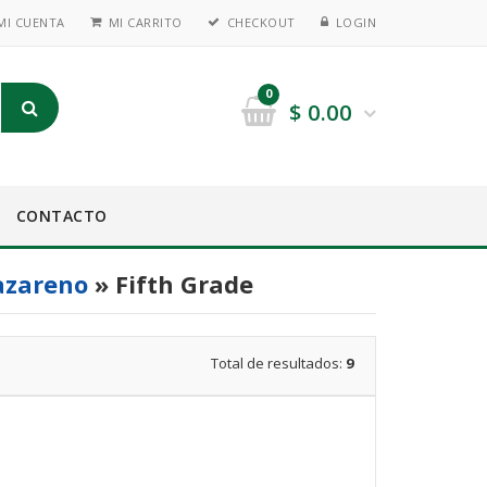
MI CUENTA
MI CARRITO
CHECKOUT
LOGIN
0
$
0.00
CONTACTO
Nazareno
» Fifth Grade
Total de resultados:
9