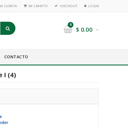
MI CUENTA
MI CARRITO
CHECKOUT
LOGIN
0
$
0.00
CONTACTO
I (4)
e
nder