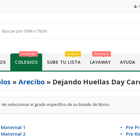
LISTA DE
NUEVO
PAGOS A
OS
COLEGIOS
SUBE TU LISTA
LAYAWAY
AYUDA
los
»
Arecibo
» Dejando Huellas Day Care 
 de seleccionar el grado específico de su listado de libros.
 Maternal 1
• Pre Pr
 Maternal 2
• Pre Ki