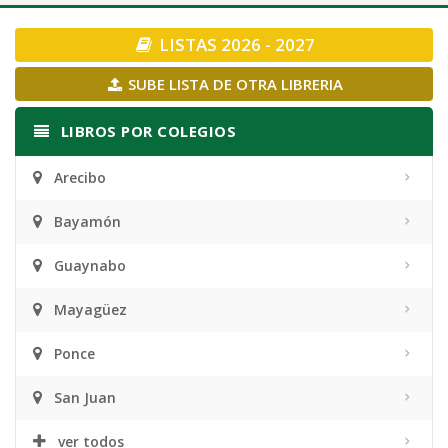
navigation
LISTAS 2026 - 2027
SUBE LISTA DE OTRA LIBRERIA
LIBROS POR COLEGIOS
Arecibo
Bayamón
Guaynabo
Mayagüez
Ponce
San Juan
ver todos