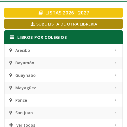
navigation
LISTAS 2026 - 2027
SUBE LISTA DE OTRA LIBRERIA
LIBROS POR COLEGIOS
Arecibo
Bayamón
Guaynabo
Mayagüez
Ponce
San Juan
ver todos