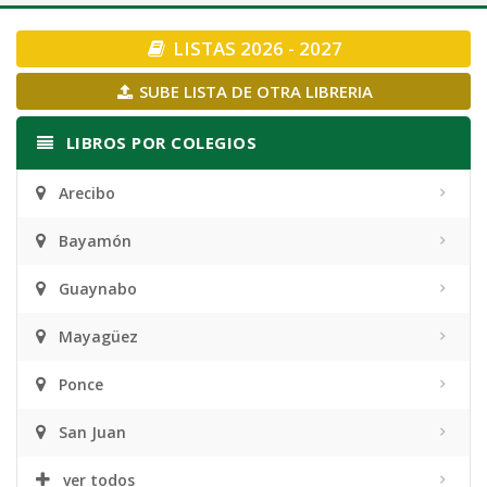
navigation
LISTAS 2026 - 2027
SUBE LISTA DE OTRA LIBRERIA
LIBROS POR COLEGIOS
Arecibo
Bayamón
Guaynabo
Mayagüez
Ponce
San Juan
ver todos