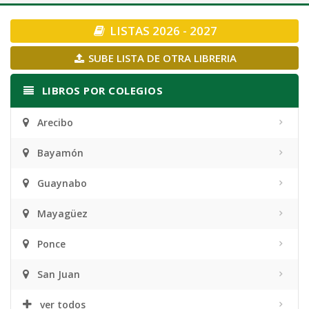
navigation
LISTAS 2026 - 2027
SUBE LISTA DE OTRA LIBRERIA
LIBROS POR COLEGIOS
Arecibo
Bayamón
Guaynabo
Mayagüez
Ponce
San Juan
ver todos