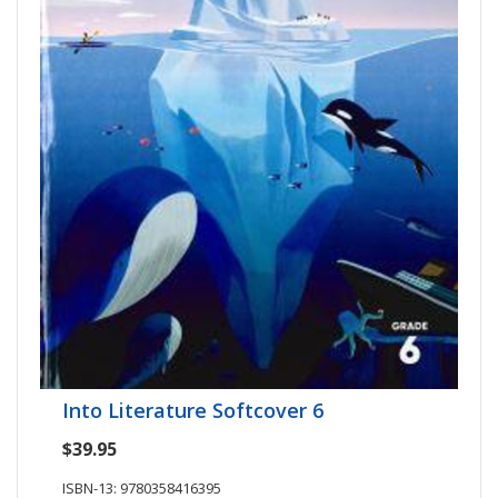
Into Literature Softcover 6
$39.95
ISBN-13: 9780358416395