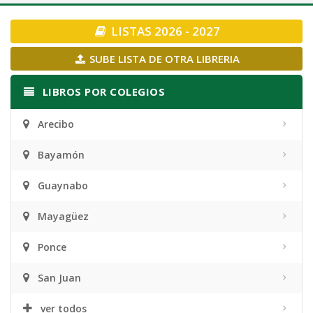
navigation
LISTAS 2026 - 2027
SUBE LISTA DE OTRA LIBRERIA
LIBROS POR COLEGIOS
Arecibo
Bayamón
Guaynabo
Mayagüez
Ponce
San Juan
ver todos