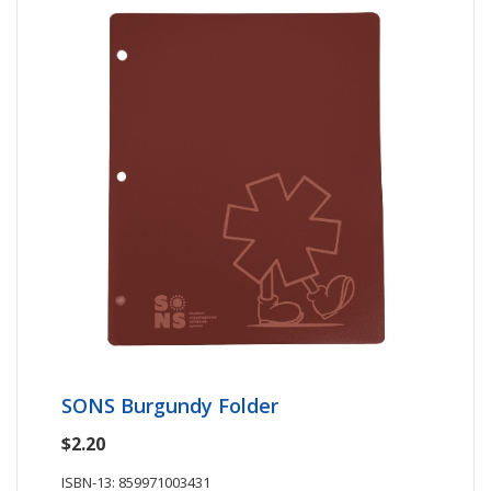
SONS Burgundy Folder
$2.20
ISBN-13: 859971003431