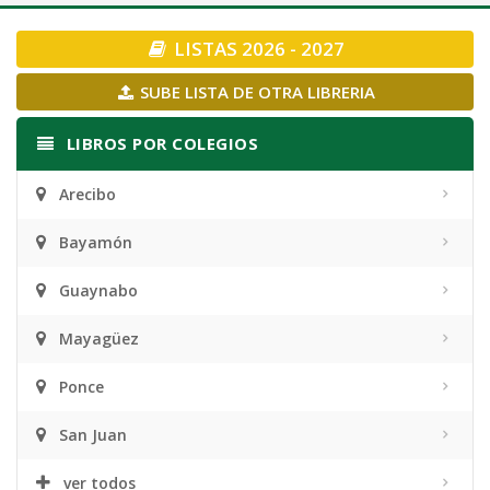
navigation
LISTAS 2026 - 2027
SUBE LISTA DE OTRA LIBRERIA
LIBROS POR COLEGIOS
Arecibo
Bayamón
Guaynabo
Mayagüez
Ponce
San Juan
ver todos