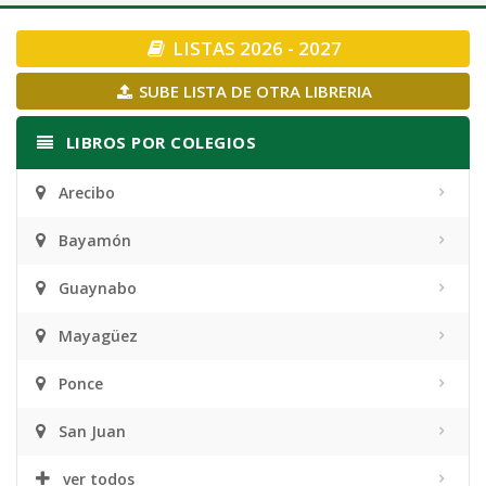
navigation
LISTAS 2026 - 2027
SUBE LISTA DE OTRA LIBRERIA
LIBROS POR COLEGIOS
Arecibo
Bayamón
Guaynabo
Mayagüez
Ponce
San Juan
ver todos