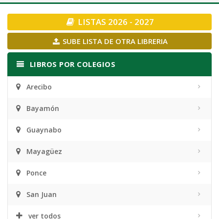
navigation
LISTAS 2026 - 2027
SUBE LISTA DE OTRA LIBRERIA
LIBROS POR COLEGIOS
Arecibo
Bayamón
Guaynabo
Mayagüez
Ponce
San Juan
ver todos