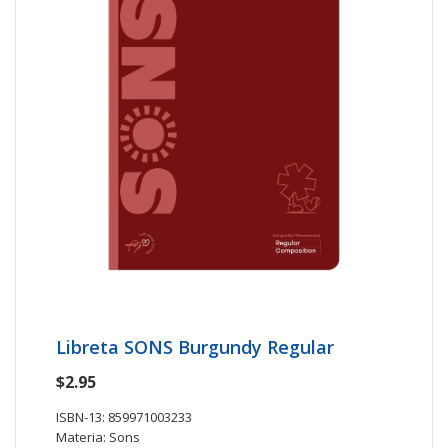
Libreta SONS Burgundy Regular
$2.95
ISBN-13: 859971003233
Materia: Sons