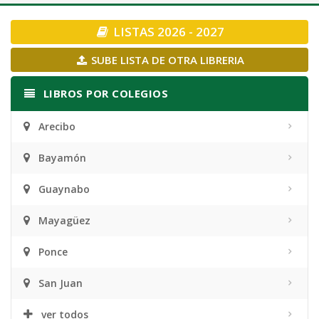
navigation
LISTAS 2026 - 2027
SUBE LISTA DE OTRA LIBRERIA
LIBROS POR COLEGIOS
Arecibo
Bayamón
Guaynabo
Mayagüez
Ponce
San Juan
ver todos