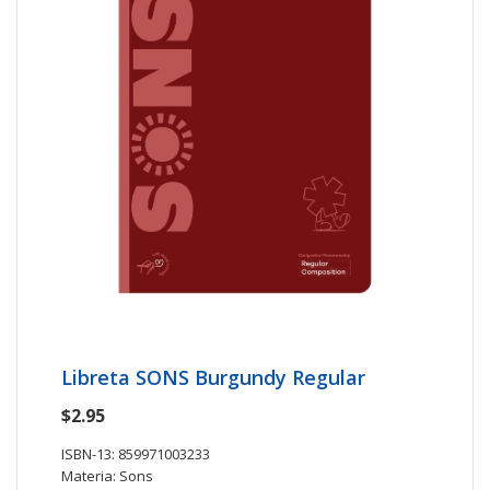
Libreta SONS Burgundy Regular
$2.95
ISBN-13: 859971003233
Materia: Sons