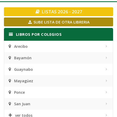
navigation
LISTAS 2026 - 2027
SUBE LISTA DE OTRA LIBRERIA
LIBROS POR COLEGIOS
Arecibo
Bayamón
Guaynabo
Mayagüez
Ponce
San Juan
ver todos