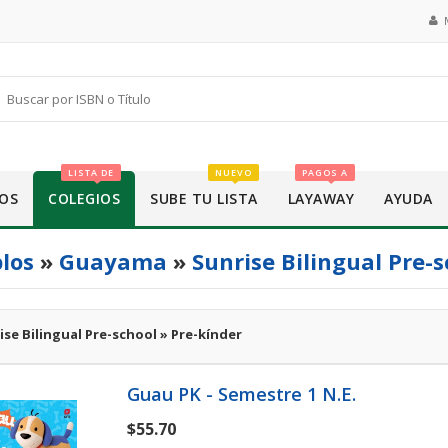
LISTA DE
NUEVO
PAGOS A
OS
COLEGIOS
SUBE TU LISTA
LAYAWAY
AYUDA
los
»
Guayama
»
Sunrise Bilingual Pre-
ise Bilingual Pre-school » Pre-kínder
Guau PK - Semestre 1 N.E.
$55.70