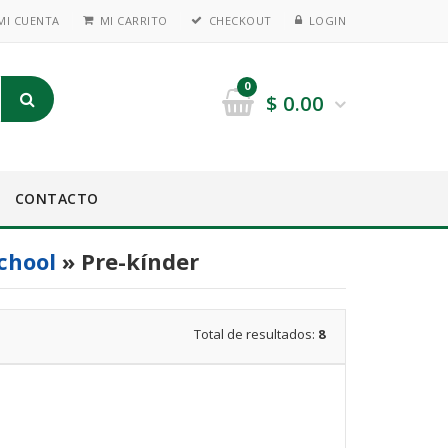
MI CUENTA
MI CARRITO
CHECKOUT
LOGIN
0
$
0.00
CONTACTO
school
» Pre-kínder
Total de resultados:
8