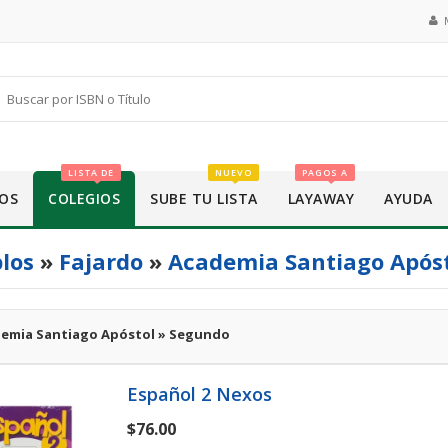
LISTA DE
NUEVO
PAGOS A
OS
COLEGIOS
SUBE TU LISTA
LAYAWAY
AYUDA
los
»
Fajardo
»
Academia Santiago Após
emia Santiago Apóstol » Segundo
Español 2 Nexos
$76.00