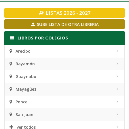
navigation
LISTAS 2026 - 2027
SUBE LISTA DE OTRA LIBRERIA
LIBROS POR COLEGIOS
Arecibo
Bayamón
Guaynabo
Mayagüez
Ponce
San Juan
ver todos