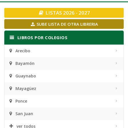
navigation
LISTAS 2026 - 2027
SUBE LISTA DE OTRA LIBRERIA
LIBROS POR COLEGIOS
Arecibo
Bayamón
Guaynabo
Mayagüez
Ponce
San Juan
ver todos