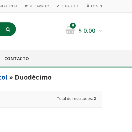
MI CUENTA
MI CARRITO
CHECKOUT
LOGIN
0
$
0.00
CONTACTO
tol
» Duodécimo
Total de resultados:
2