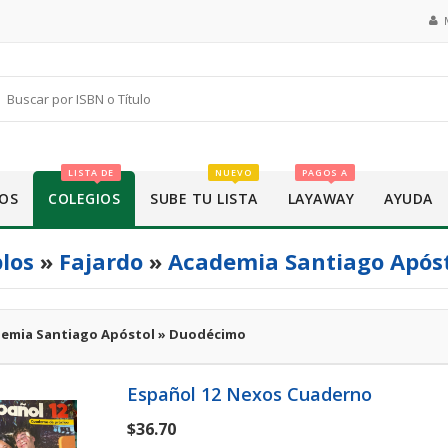
LISTA DE
NUEVO
PAGOS A
OS
COLEGIOS
SUBE TU LISTA
LAYAWAY
AYUDA
los
»
Fajardo
»
Academia Santiago Após
emia Santiago Apóstol » Duodécimo
Español 12 Nexos Cuaderno
$36.70