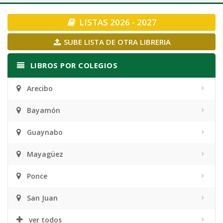
navigation
LISTAS 2026 - 2027
SUBE LISTA DE OTRA LIBRERIA
LIBROS POR COLEGIOS
Arecibo
Bayamón
Guaynabo
Mayagüez
Ponce
San Juan
ver todos