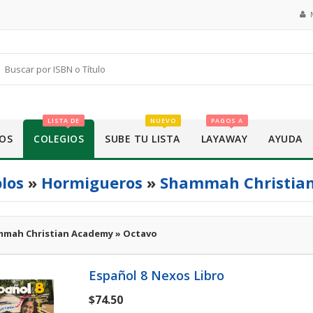
LISTA DE
NUEVO
PAGOS A
OS
COLEGIOS
SUBE TU LISTA
LAYAWAY
AYUDA
los
»
Hormigueros
»
Shammah Christia
mah Christian Academy » Octavo
Español 8 Nexos Libro
$74.50