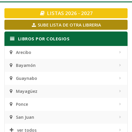
navigation
LISTAS 2026 - 2027
SUBE LISTA DE OTRA LIBRERIA
LIBROS POR COLEGIOS
Arecibo
Bayamón
Guaynabo
Mayagüez
Ponce
San Juan
ver todos