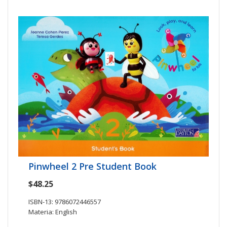
Pinwheel 2 Pre Student Book
$48.25
ISBN-13: 9786072446557
Materia: English