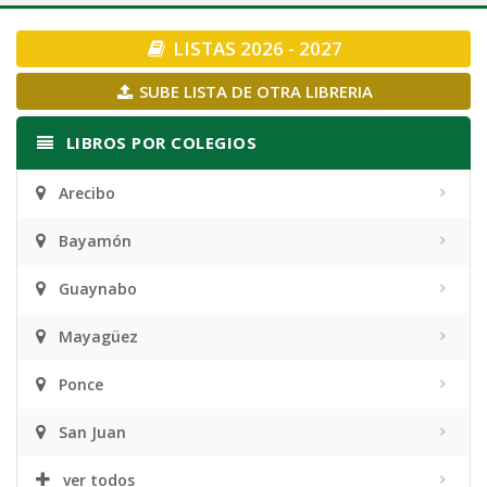
navigation
LISTAS 2026 - 2027
SUBE LISTA DE OTRA LIBRERIA
LIBROS POR COLEGIOS
Arecibo
Bayamón
Guaynabo
Mayagüez
Ponce
San Juan
ver todos