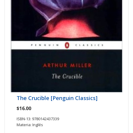
The Crucible [Penguin Classics]
$16.00
ISBN-13: 9780142437339
Materia: Inglés