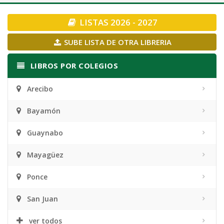
navigation
LISTAS 2026 - 2027
SUBE LISTA DE OTRA LIBRERIA
LIBROS POR COLEGIOS
Arecibo
Bayamón
Guaynabo
Mayagüez
Ponce
San Juan
ver todos