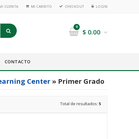
MI CUENTA
MI CARRITO
CHECKOUT
LOGIN
0
$
0.00
CONTACTO
arning Center
» Primer Grado
Total de resultados:
5