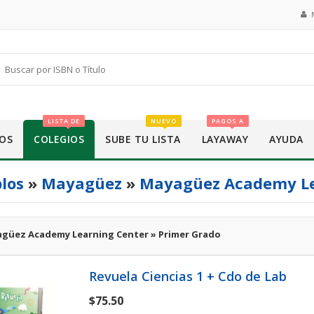
LISTA DE
NUEVO
PAGOS A
OS
COLEGIOS
SUBE TU LISTA
LAYAWAY
AYUDA
los
»
Mayagüez
»
Mayagüez Academy Le
güez Academy Learning Center » Primer Grado
Revuela Ciencias 1 + Cdo de Lab
$75.50