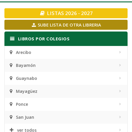
navigation
LISTAS 2026 - 2027
SUBE LISTA DE OTRA LIBRERIA
LIBROS POR COLEGIOS
Arecibo
Bayamón
Guaynabo
Mayagüez
Ponce
San Juan
ver todos