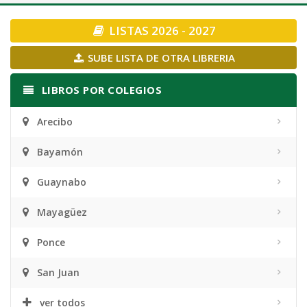
navigation
LISTAS 2026 - 2027
SUBE LISTA DE OTRA LIBRERIA
LIBROS POR COLEGIOS
Arecibo
Bayamón
Guaynabo
Mayagüez
Ponce
San Juan
ver todos