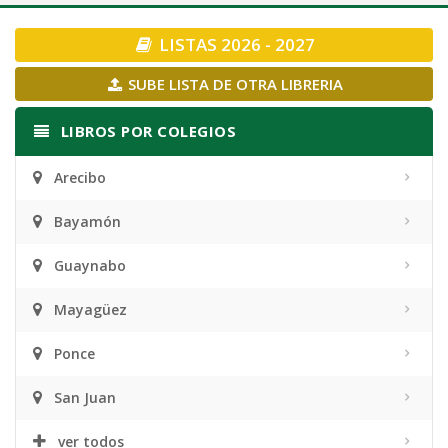
navigation
LISTAS 2026 - 2027
SUBE LISTA DE OTRA LIBRERIA
LIBROS POR COLEGIOS
Arecibo
Bayamón
Guaynabo
Mayagüez
Ponce
San Juan
ver todos