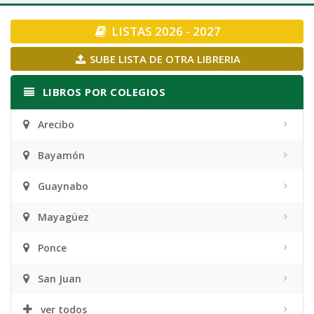
navigation
LISTAS 2026 - 2027
SUBE LISTA DE OTRA LIBRERIA
LIBROS POR COLEGIOS
Arecibo
Bayamón
Guaynabo
Mayagüez
Ponce
San Juan
ver todos