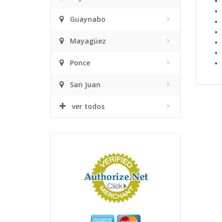
• 
•
Guaynabo
•
•
Mayagüez
•
•
Ponce
•
San Juan
ver todos