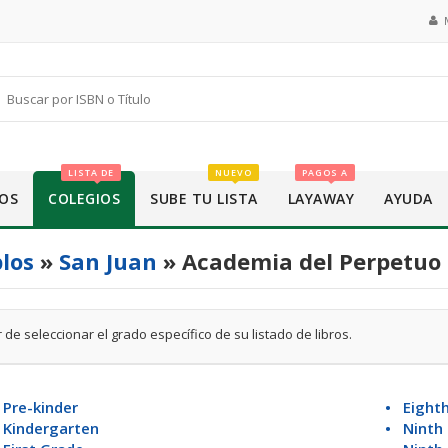
LISTA DE
NUEVO
PAGOS A
OS
COLEGIOS
SUBE TU LISTA
LAYAWAY
AYUDA
los
»
San Juan
» Academia del Perpetuo 
 de seleccionar el grado específico de su listado de libros.
Pre-kinder
• Eight
 Kindergarten
• Ninth