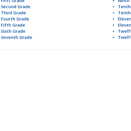
First Grade
• Ninth 
 Second Grade
• Tenth
 Third Grade
• Tenth 
 Fourth Grade
• Eleve
 Fifth Grade
• Eleven
 Sixth Grade
• Twelf
 Seventh Grade
• Twelft