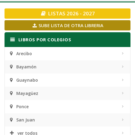
navigation
LISTAS 2026 - 2027
SUBE LISTA DE OTRA LIBRERIA
LIBROS POR COLEGIOS
Arecibo
Bayamón
Guaynabo
Mayagüez
Ponce
San Juan
ver todos