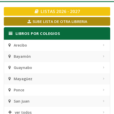
navigation
LISTAS 2026 - 2027
SUBE LISTA DE OTRA LIBRERIA
LIBROS POR COLEGIOS
Arecibo
Bayamón
Guaynabo
Mayagüez
Ponce
San Juan
ver todos