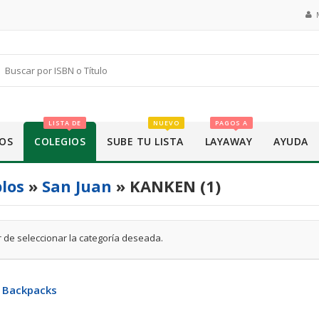
LISTA DE
NUEVO
PAGOS A
OS
COLEGIOS
SUBE TU LISTA
LAYAWAY
AYUDA
los
»
San Juan
» KANKEN (1)
 de seleccionar la categoría deseada.
 Backpacks