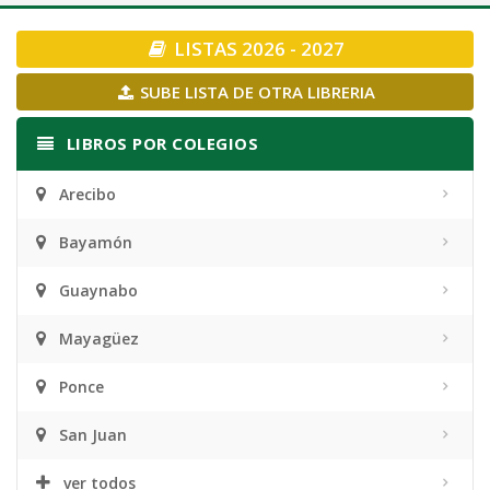
navigation
LISTAS 2026 - 2027
SUBE LISTA DE OTRA LIBRERIA
LIBROS POR COLEGIOS
Arecibo
Bayamón
Guaynabo
Mayagüez
Ponce
San Juan
ver todos