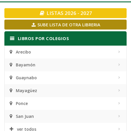
navigation
LISTAS 2026 - 2027
SUBE LISTA DE OTRA LIBRERIA
LIBROS POR COLEGIOS
Arecibo
Bayamón
Guaynabo
Mayagüez
Ponce
San Juan
ver todos