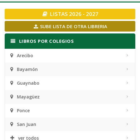
navigation
LISTAS 2026 - 2027
SUBE LISTA DE OTRA LIBRERIA
LIBROS POR COLEGIOS
Arecibo
Bayamón
Guaynabo
Mayagüez
Ponce
San Juan
ver todos