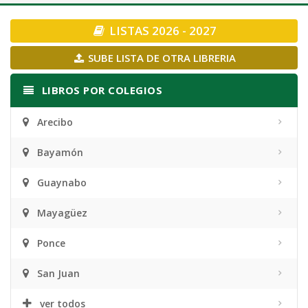
navigation
LISTAS 2026 - 2027
SUBE LISTA DE OTRA LIBRERIA
LIBROS POR COLEGIOS
Arecibo
Bayamón
Guaynabo
Mayagüez
Ponce
San Juan
ver todos