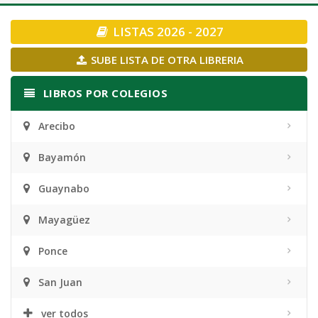
navigation
LISTAS 2026 - 2027
SUBE LISTA DE OTRA LIBRERIA
LIBROS POR COLEGIOS
Arecibo
Bayamón
Guaynabo
Mayagüez
Ponce
San Juan
ver todos